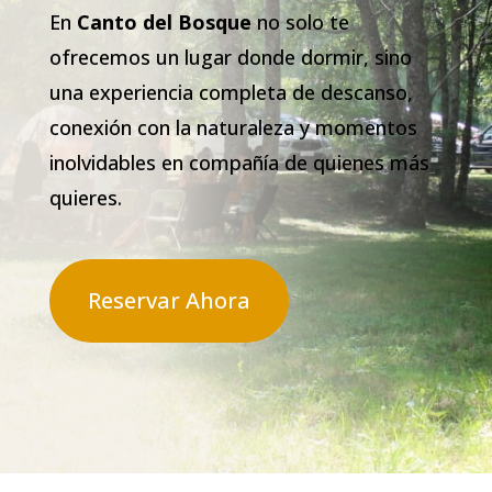
En
Canto del Bosque
no solo te
ofrecemos un lugar donde dormir, sino
una experiencia completa de descanso,
conexión con la naturaleza y momentos
inolvidables en compañía de quienes más
quieres.
Reservar Ahora