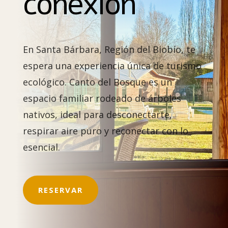
conexión
En Santa Bárbara, Región del Biobío, te
espera una experiencia única de turismo
ecológico. Canto del Bosque es un
espacio familiar rodeado de árboles
nativos, ideal para desconectarte,
respirar aire puro y reconectar con lo
esencial.
RESERVAR