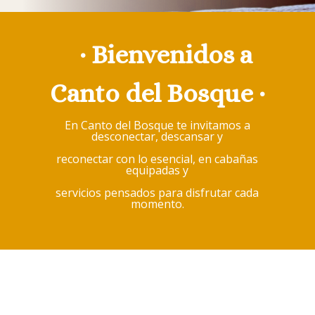
· Bienvenidos a
Canto del Bosque ·
En Canto del Bosque te invitamos a
desconectar, descansar y
reconectar con lo esencial, en cabañas
equipadas y
servicios pensados para disfrutar cada
momento.