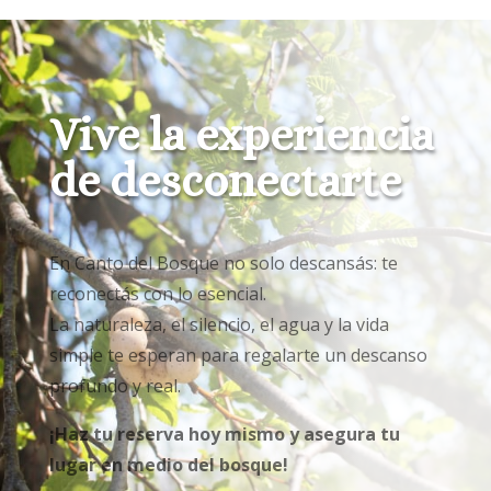
Vive la experiencia
de desconectarte
En Canto del Bosque no solo descansás: te
reconectás con lo esencial.
La naturaleza, el silencio, el agua y la vida
simple te esperan para regalarte un descanso
profundo y real.
¡Ha
z tu reserva hoy mismo y asegura tu
lugar en medio del bosque!